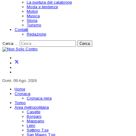
La puntura del calabrone
Moda e tendenze
Motori
Musica
Storia
Turismo
Contatti
Redazione
Cerca …
Cerca
Dom, 09 Ago, 2026
Home
Cronaca
Cronaca nera
Torino
Area metropolitana
Caselle
Borgaro
Mappano
Leinì
Settimo T.se
San Mauro T.se