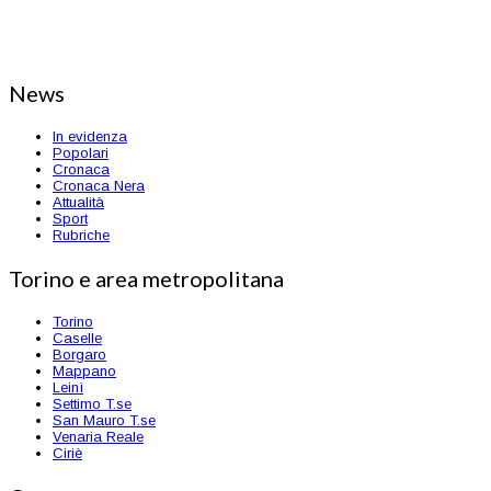
News
In evidenza
Popolari
Cronaca
Cronaca Nera
Attualità
Sport
Rubriche
Torino e area metropolitana
Torino
Caselle
Borgaro
Mappano
Leinì
Settimo T.se
San Mauro T.se
Venaria Reale
Ciriè