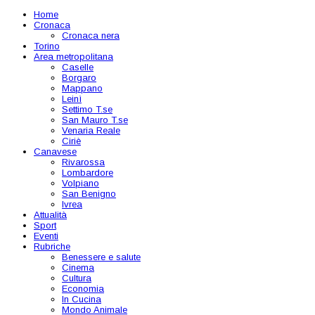
Home
Cronaca
Cronaca nera
Torino
Area metropolitana
Caselle
Borgaro
Mappano
Leinì
Settimo T.se
San Mauro T.se
Venaria Reale
Ciriè
Canavese
Rivarossa
Lombardore
Volpiano
San Benigno
Ivrea
Attualità
Sport
Eventi
Rubriche
Benessere e salute
Cinema
Cultura
Economia
In Cucina
Mondo Animale