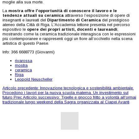
moglie alla sua morte.
La
mostra offre l'opportunità di conoscere il lavoro e le
tendenze attuali su ceramica
attraverso l’esposizione di opere di
insegnanti e laureati del
Dipartimento di Ceramica
del prestigioso
ateneo della Città di Riga. L'Accademia lettone presenta nel percorso
espositivo le
opere dei propri artisti, docenti e laureandi
,
mostrando come la ceramica tradizionale interagisca con le espressioni
più contemporanee e rappresenti oggi un fiore all’occhiello nella scena
artistica di questo Paese.
Info: 366 6688773 (Giovanni)
rivarossa
mostra
ceramica
Riga
Leopold Neuscheller
Articolo precedente: Innovazione tecnologica e sostenibilità ambientale.
Procedono i lavori per la nuova scuola materna. Un investimento sul
futuro
Prec
Articolo successivo: Tigelle e gnocco fritto a volontà all'ormai
tradizionale lungo weekend della Sagra organizzata al Ciapei
Avanti