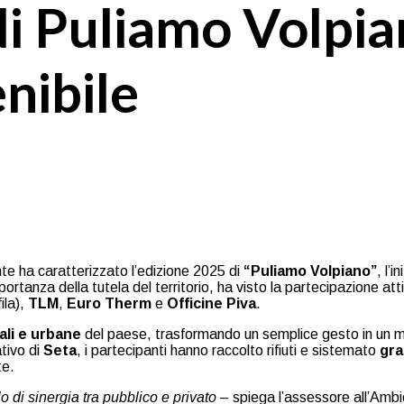
di Puliamo Volpia
enibile
te ha caratterizzato l’edizione 2025 di
“Puliamo Volpiano”
, l’
portanza della tutela del territorio, ha visto la partecipazione att
ila),
TLM
,
Euro Therm
e
Officine Piva
.
iali e urbane
del paese, trasformando un semplice gesto in un mess
tivo di
Seta
, i partecipanti hanno raccolto rifiuti e sistemato
gra
te.
di sinergia tra pubblico e privato
– spiega l’assessore all’Amb