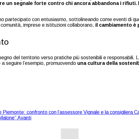
re un segnale forte contro chi ancora abbandona i rifiuti
hanno partecipato con entusiasmo, sottolineando come eventi di q
comunità, imprese e istituzioni collaborano,
il cambiamento è 
ato
gno del territorio verso pratiche più sostenibili e responsabili.
e
a seguire l’esempio, promuovendo
una cultura della sostenib
ne Piemonte: confronto con l’assessore Vignale e la consigliera 
i Malone”
Avanti