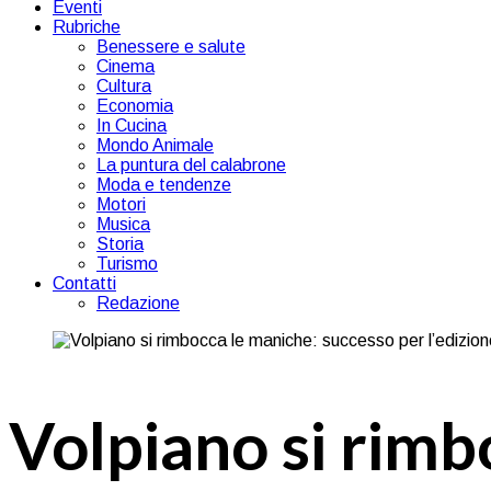
Eventi
Rubriche
Benessere e salute
Cinema
Cultura
Economia
In Cucina
Mondo Animale
La puntura del calabrone
Moda e tendenze
Motori
Musica
Storia
Turismo
Contatti
Redazione
Volpiano si rimb