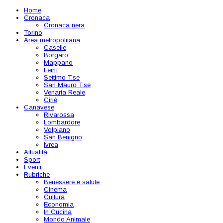
Home
Cronaca
Cronaca nera
Torino
Area metropolitana
Caselle
Borgaro
Mappano
Leinì
Settimo T.se
San Mauro T.se
Venaria Reale
Ciriè
Canavese
Rivarossa
Lombardore
Volpiano
San Benigno
Ivrea
Attualità
Sport
Eventi
Rubriche
Benessere e salute
Cinema
Cultura
Economia
In Cucina
Mondo Animale