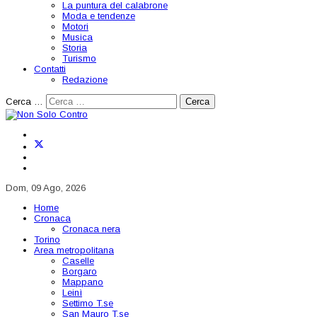
La puntura del calabrone
Moda e tendenze
Motori
Musica
Storia
Turismo
Contatti
Redazione
Cerca …
Cerca
Dom, 09 Ago, 2026
Home
Cronaca
Cronaca nera
Torino
Area metropolitana
Caselle
Borgaro
Mappano
Leinì
Settimo T.se
San Mauro T.se