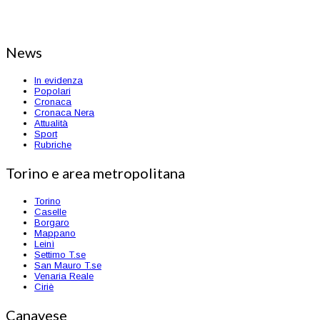
News
In evidenza
Popolari
Cronaca
Cronaca Nera
Attualità
Sport
Rubriche
Torino e area metropolitana
Torino
Caselle
Borgaro
Mappano
Leinì
Settimo T.se
San Mauro T.se
Venaria Reale
Ciriè
Canavese