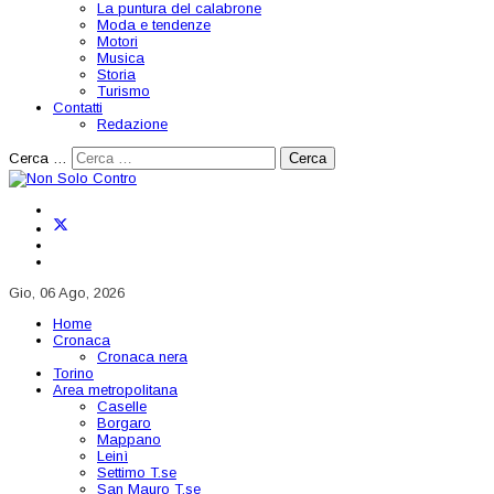
La puntura del calabrone
Moda e tendenze
Motori
Musica
Storia
Turismo
Contatti
Redazione
Cerca …
Cerca
Gio, 06 Ago, 2026
Home
Cronaca
Cronaca nera
Torino
Area metropolitana
Caselle
Borgaro
Mappano
Leinì
Settimo T.se
San Mauro T.se