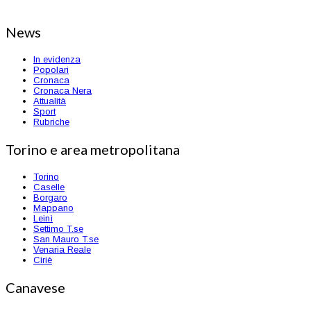
News
In evidenza
Popolari
Cronaca
Cronaca Nera
Attualità
Sport
Rubriche
Torino e area metropolitana
Torino
Caselle
Borgaro
Mappano
Leinì
Settimo T.se
San Mauro T.se
Venaria Reale
Ciriè
Canavese