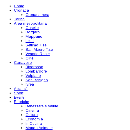
Home
Cronaca
Cronaca nera
Torino
Area metropolitana
Caselle
Borgaro
Mappano
Leinì
Settimo T.se
San Mauro T.se
Venaria Reale
Ciriè
Canavese
Rivarossa
Lombardore
Volpiano
San Benigno
Ivrea
Attualità
Sport
Eventi
Rubriche
Benessere e salute
Cinema
Cultura
Economia
In Cucina
Mondo Animale